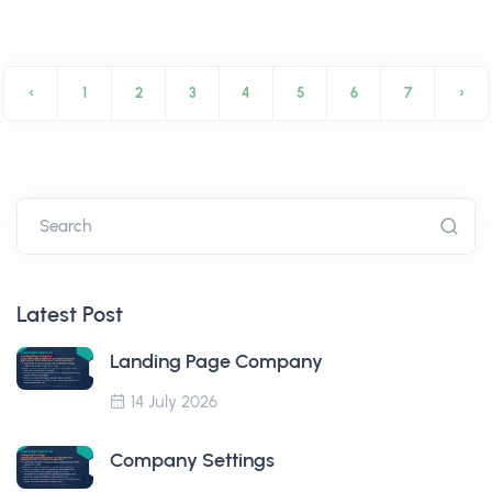
‹
1
2
3
4
5
6
7
›
Search
Latest Post
Landing Page Company
14 July 2026
Company Settings