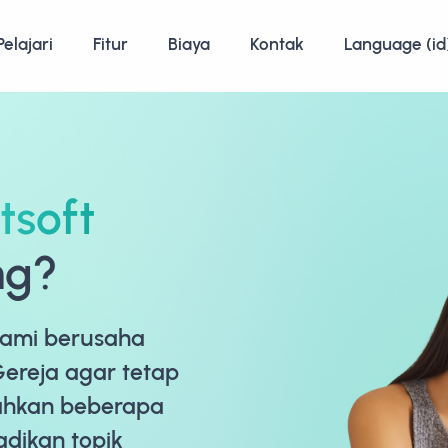
Pelajari
Fitur
Biaya
Kontak
Language (id
tsoft
ng?
kami berusaha
Gereja agar tetap
Bahkan beberapa
adikan topik