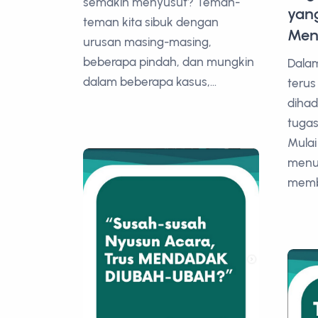
semakin menyusut? Teman-
yan
teman kita sibuk dengan
Men
urusan masing-masing,
beberapa pindah, dan mungkin
Dalam
dalam beberapa kasus,...
terus
diha
tugas
Mulai
menun
membe