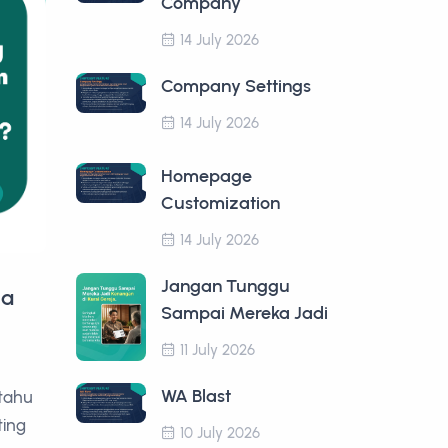
Company
14 July 2026
Company Settings
14 July 2026
Homepage
Customization
14 July 2026
Jangan Tunggu
ja
Sampai Mereka Jadi
11 July 2026
WA Blast
tahu
ting
10 July 2026