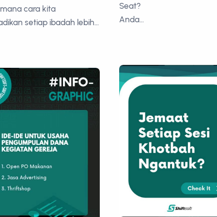
Seat?
mana cara kita
Anda...
dikan setiap ibadah lebih...