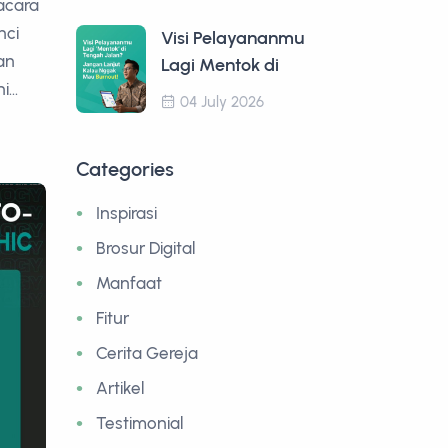
acara
nci
Visi Pelayananmu
an
Lagi Mentok di
...
04 July 2026
Categories
Inspirasi
Brosur Digital
Manfaat
Fitur
Cerita Gereja
Artikel
Testimonial