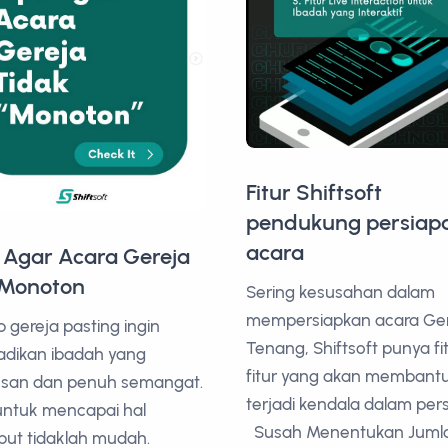
Fitur Shiftsoft
pendukung persiap
acara
 Agar Acara Gereja
 Monoton
Sering kesusahan dalam
mempersiapkan acara Ge
p gereja pasting ingin
Tenang, Shiftsoft punya fi
adikan ibadah yang
fitur yang akan membantu
esan dan penuh semangat.
terjadi kendala dalam per
untuk mencapai hal
Susah Menentukan Juml
but tidaklah mudah.