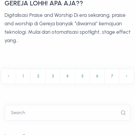
GEREJA LOHH! APA AJA??
Digitalisasi Praise and Worship Di era sekarang, praise
and worship di Gereja banyak “diwarnai” kemajuan
teknologi. Mulai dari otomatisasi spotlight, stage effect
yang...
‹
1
2
3
4
5
6
7
›
Search