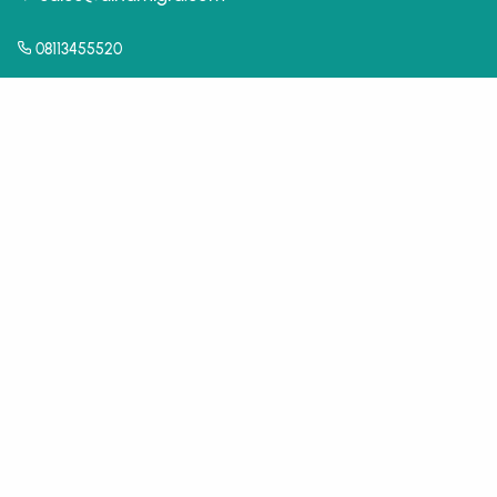
08113455520
Learn More
Kontak
Brosur Digital
Cerita Gereja
Berita
Artikel
Inspirasi
Our Newsletter