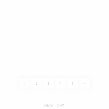
1
2
3
4
5
›
HIGHLIGHT