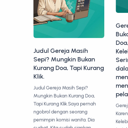
Ger
Buk
Doa,
Judul Gereja Masih
Kele
Sepi? Mungkin Bukan
Seri
Kurang Doa, Tapi Kurang
dal
Klik.
men
men
Judul Gereja Masih Sepi?
pel
Mungkin Bukan Kurang Doa,
Tapi Kurang Klik.Saya pernah
Gere
ngobrol dengan seorang
Karen
pemimpin komisi wanita. Dia
Keleb
curhat, Kita sudah siapkan