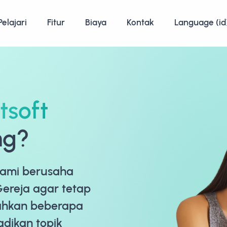
Pelajari
Fitur
Biaya
Kontak
Language (id
tsoft
ng?
kami berusaha
Gereja agar tetap
Bahkan beberapa
adikan topik