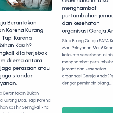
sederhana ini bisa
menghambat
pertumbuhan jema
eja Berantakan
dan kesehatan
an Karena Kurang
organisasi Gereja 
 Tapi Karena
Stop Bilang Gereja SAYA K
bihan Kasih?
Mau Pelayanan Maju! Ken
ngkali kita terjebak
katakata sederhana ini bi
am dilema antara
menghambat pertumbuh
jaga perasaan atau
jemaat dan kesehatan
jaga standar
organisasi Gereja Anda?P
ayanan.
dengar pemimpin bilang,...
ja Berantakan Bukan
a Kurang Doa, Tapi Karena
ihan Kasih? Seringkali kita