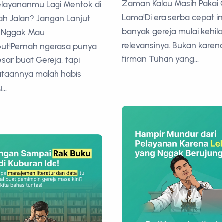
Zaman Kalau Masih Pakai 
Pelayananmu Lagi Mentok di
Lama!Di era serba cepat in
h Jalan? Jangan Lanjut
banyak gereja mulai kehi
u Nggak Mau
relevansinya. Bukan karen
ut!Pernah ngerasa punya
firman Tuhan yang...
besar buat Gereja, tapi
ataannya malah habis
...