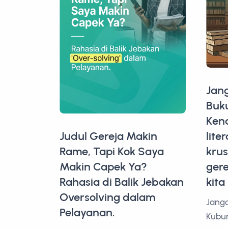
Jan
Buku
Ken
Judul Gereja Makin
lite
Rame, Tapi Kok Saya
krus
Makin Capek Ya?
gere
Rahasia di Balik Jebakan
kita
Oversolving dalam
Janga
Pelayanan.
Kubur