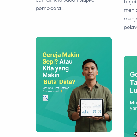
terje
pembicara...
menj
menj
pelay