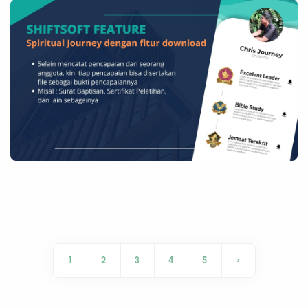
1
2
3
4
5
›