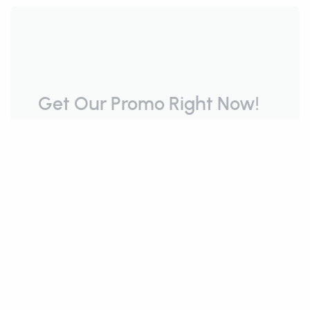
Get Our Promo Right Now!
You can get one of these following :
Free 1-month for Yearly Subscription!
or Disc 25% for Yearly Subcription!
Learn More