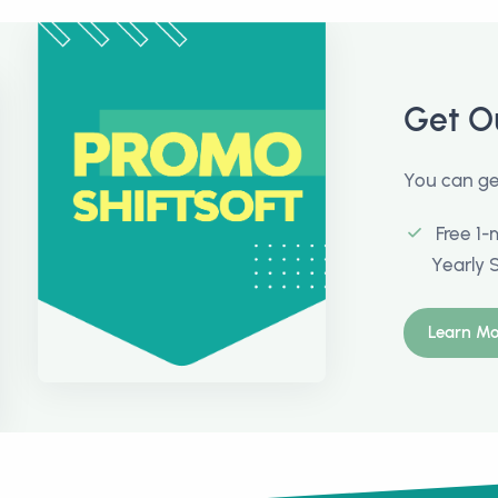
Get O
You can get
Free 1-
Yearly 
Learn Mo