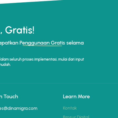
 Gratis!
dapatkan
Penggunaan Gratis
selama
lam seluruh proses implementasi, mulai dari input
 mudah.
In Touch
Learn More
Kontak
es@dinamigra.com
Brosur Digital