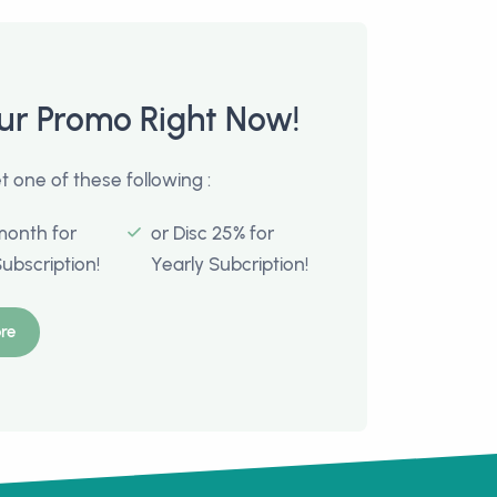
ur Promo Right Now!
 one of these following :
month for
or Disc 25% for
Subscription!
Yearly Subcription!
re