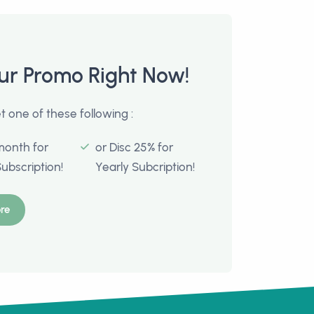
ur Promo Right Now!
 one of these following :
month for
or Disc 25% for
Subscription!
Yearly Subcription!
re