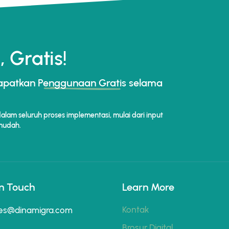
 Gratis!
dapatkan
Penggunaan Gratis
selama
lam seluruh proses implementasi, mulai dari input
 mudah.
In Touch
Learn More
Kontak
es@dinamigra.com
Brosur Digital