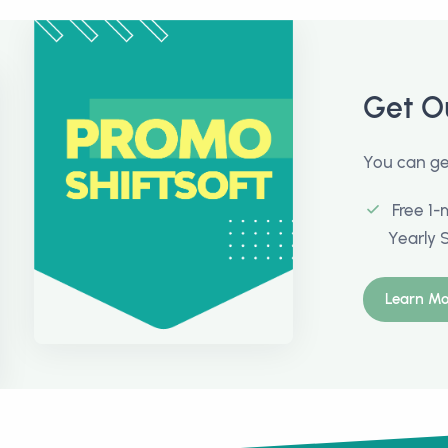
Get O
You can get
Free 1-
Yearly 
Learn Mo