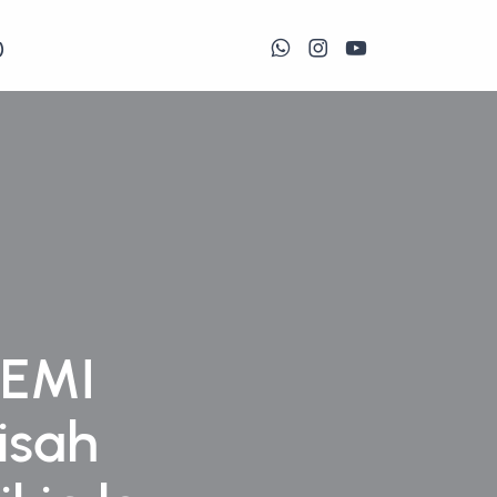
)
DEMI
isah