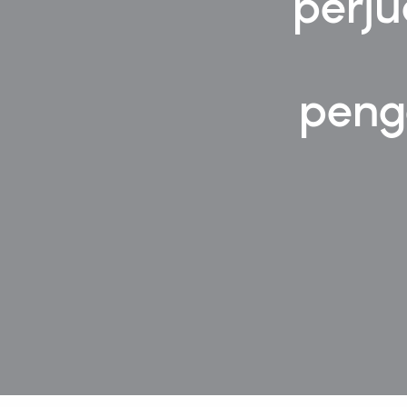
perju
peng