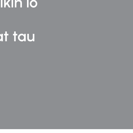
kin lo
t tau