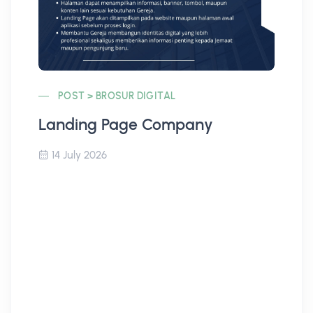
POST > BROSUR DIGITAL
Landing Page Company
Co
14 July 2026