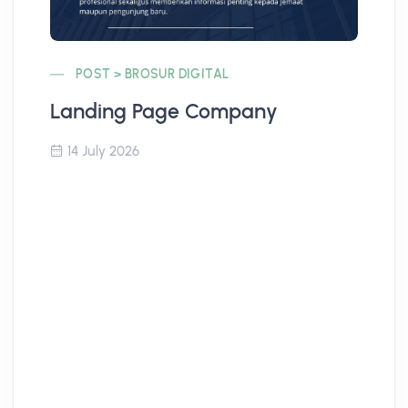
POST > BROSUR DIGITAL
Landing Page Company
Co
14 July 2026