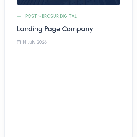
POST > BROSUR DIGITAL
Landing Page Company
Co
14 July 2026