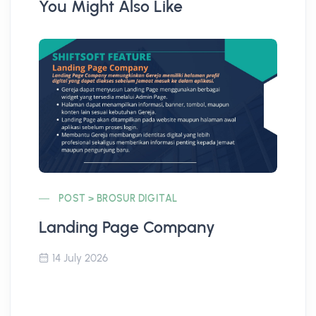
You Might Also Like
POST > BROSUR DIGITAL
Landing Page Company
Co
14 July 2026