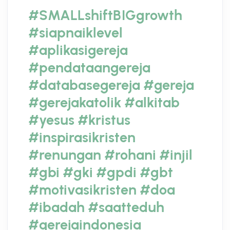
#SMALLshiftBIGgrowth
#siapnaiklevel
#aplikasigereja
#pendataangereja
#databasegereja
#gereja
#gerejakatolik
#alkitab
#yesus
#kristus
#inspirasikristen
#renungan
#rohani
#injil
#gbi
#gki
#gpdi
#gbt
#motivasikristen
#doa
#ibadah
#saatteduh
#gerejaindonesia