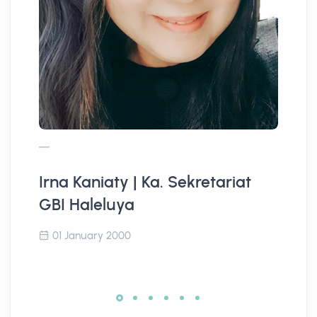
Irna Kaniaty | Ka. Sekretariat
Ja
GBI Haleluya
D
01 January 2000