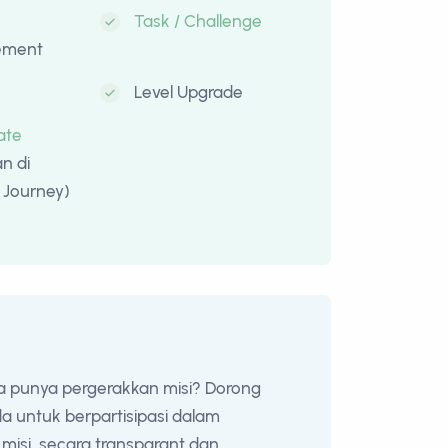
Task / Challenge
ement
Level Upgrade
cate
n di
l Journey)
a punya pergerakkan misi? Dorong
 untuk berpartisipasi dalam
misi, secara transparant dan