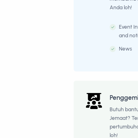
Anda loh!
Event I
and noti
News
Penggem
Butuh bant
Jemaat? Ten
pertumbuhan
loh!