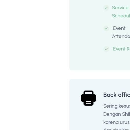
Service
Schedul
Event
Attend
Event 
Back offi
Sering kesu
Dengan Shift
karena urus