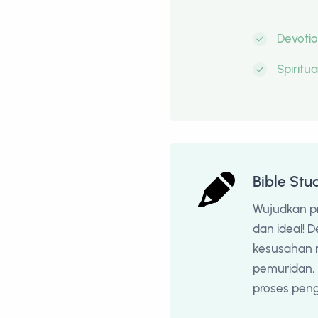
Devoti
Spiritu
Bible Stu
Wujudkan p
dan ideal! D
kesusahan 
pemuridan, 
proses peng