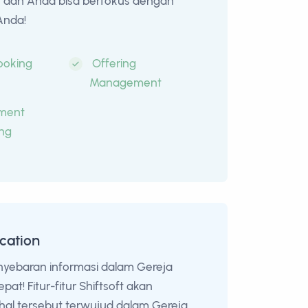
, dan Anda bisa berfokus dengan
Anda!
ooking
Offering
Management
ment
ng
cation
nyebaran informasi dalam Gereja
pat! Fitur-fitur Shiftsoft akan
al tersebut terwujud dalam Gereja