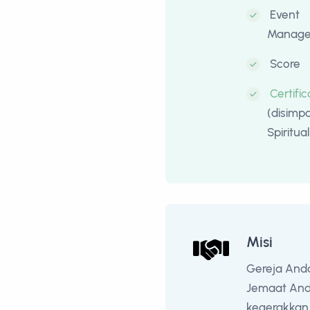
Event
Manag
Score
Certifi
(disimpa
Spiritua
Misi
Gereja And
Jemaat Anda
kegerakkan 