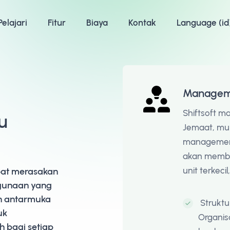
Pelajari
Fitur
Biaya
Kontak
Language (id
Managem
Shiftsoft
lu
Jemaat, mul
managemen k
akan memba
unit terkeci
apat merasakan
gunaan yang
n antarmuka
Struktu
uk
Organisa
 bagi setiap