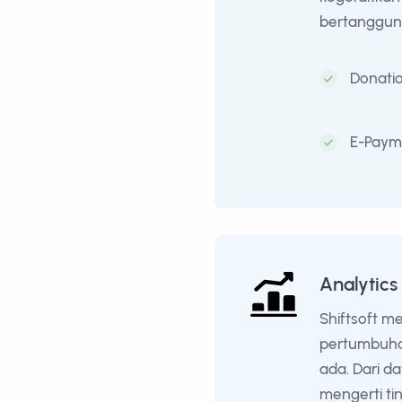
bertanggung 
Donati
E-Paym
Analytics
Shiftsoft 
pertumbuha
ada. Dari d
mengerti ti