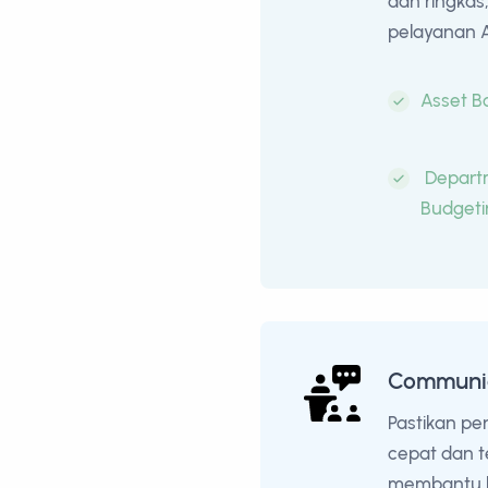
dan ringkas
pelayanan 
Asset B
Depart
Budgeti
Communi
Pastikan pe
cepat dan te
membantu h