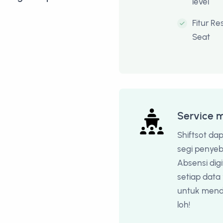
level
Fitur Re
Seat
Service 
Shiftsot da
segi penyeb
Absensi digi
setiap data
untuk mend
loh!