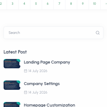
2
3
4
5
6
7
8
9
10
›
Search
Latest Post
Landing Page Company
14 July 2026
Company Settings
14 July 2026
Homepage Customization